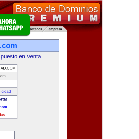
d.com
 puesto en Venta
DAD.COM
.com
licidad
erta!
.com
tas