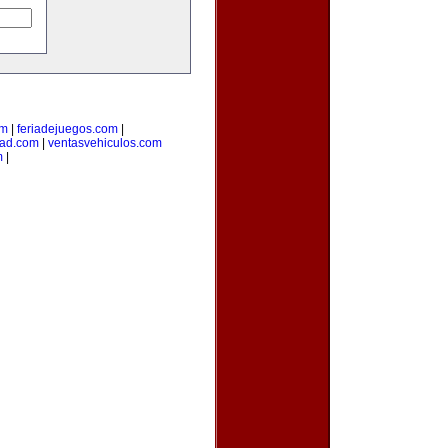
om
|
feriadejuegos.com
|
dad.com
|
ventasvehiculos.com
m
|