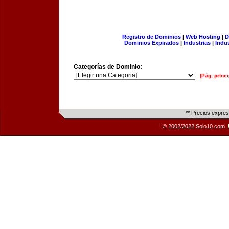
Registro de Dominios
|
Web Hosting
|
D
Dominios Expirados
|
Industrias
|
Indu
Categorías de Dominio:
[Pág. princi
** Precios expre
© 2002/2022 Solo10.com