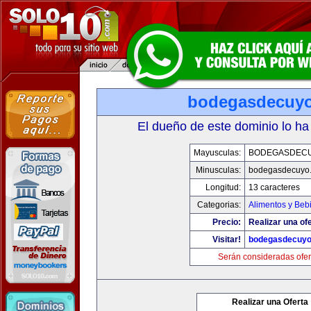
bodegasdecuy
El dueño de este dominio lo ha
Mayusculas:
BODEGASDEC
Minusculas:
bodegasdecuyo
Longitud:
13 caracteres
Categorias:
Alimentos y Beb
Precio:
Realizar una ofe
Visitar!
bodegasdecuy
Serán consideradas ofer
Realizar una Oferta