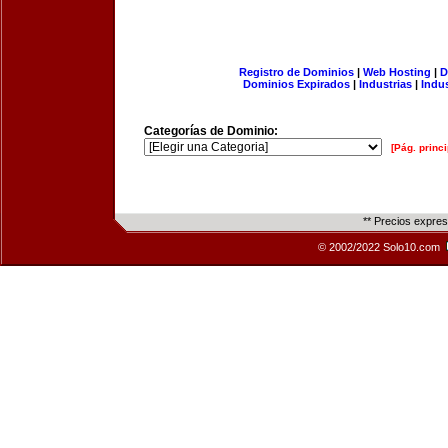
Registro de Dominios
|
Web Hosting
|
D
Dominios Expirados
|
Industrias
|
Indu
Categorías de Dominio:
[Pág. princi
** Precios expre
© 2002/2022 Solo10.com