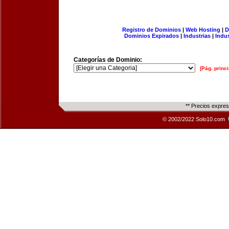
Registro de Dominios
|
Web Hosting
|
D
Dominios Expirados
|
Industrias
|
Indu
Categorías de Dominio:
[Pág. princi
** Precios expre
© 2002/2022 Solo10.com