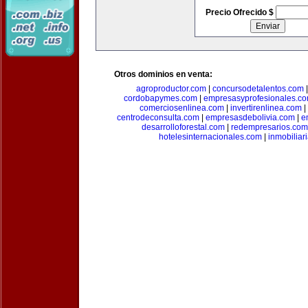
Precio Ofrecido $
Otros dominios en venta:
agroproductor.com
|
concursodetalentos.com
cordobapymes.com
|
empresasyprofesionales.c
comerciosenlinea.com
|
invertirenlinea.com
|
centrodeconsulta.com
|
empresasdebolivia.com
|
e
desarrolloforestal.com
|
redempresarios.com
hotelesinternacionales.com
|
inmobiliar