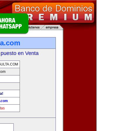
ta.com
 puesto en Venta
ULTA.COM
.com
a!
a.com
tas