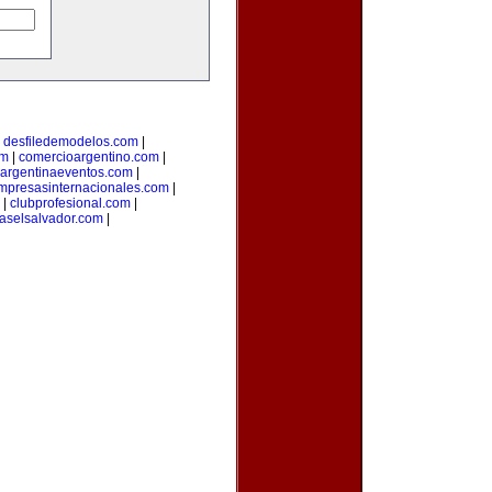
|
desfiledemodelos.com
|
om
|
comercioargentino.com
|
argentinaeventos.com
|
mpresasinternacionales.com
|
|
clubprofesional.com
|
iaselsalvador.com
|