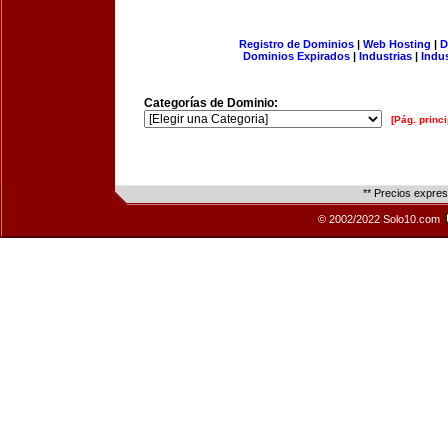
Registro de Dominios
|
Web Hosting
|
D
Dominios Expirados
|
Industrias
|
Indu
Categorías de Dominio:
[Pág. princi
** Precios expre
© 2002/2022 Solo10.com